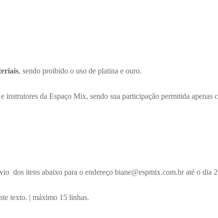
eriais
, sendo proibido o uso de platina e ouro.
 e instrutores da Espaço Mix, sendo sua participação permitida apenas
 envio dos itens abaixo para o endereço biane@espmix.com.br até o dia 
nte texto. | máximo 15 linhas.