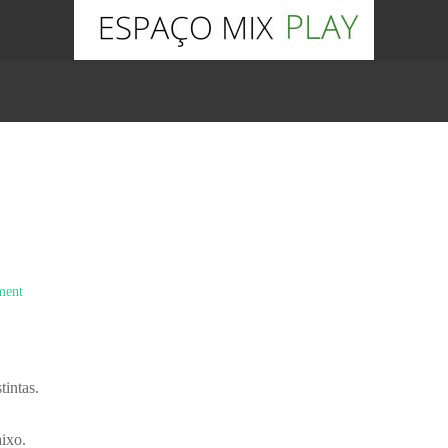
ment
intas.
aixo.