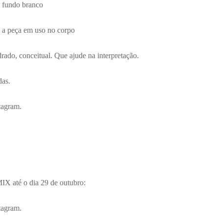
 fundo branco
 a peça em uso no corpo
ado, conceitual. Que ajude na interpretação.
das.
tagram.
IX até o dia 29 de outubro:
tagram.