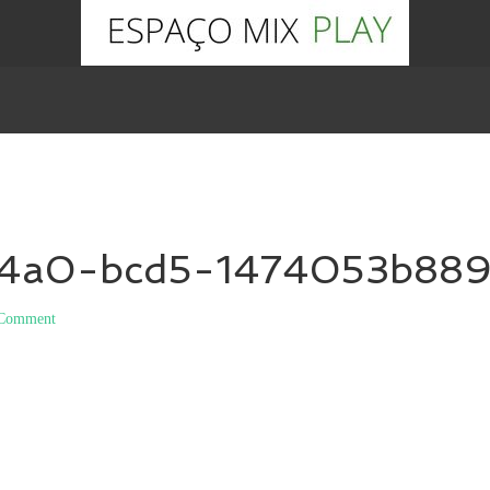
44a0-bcd5-1474053b88
 Comment