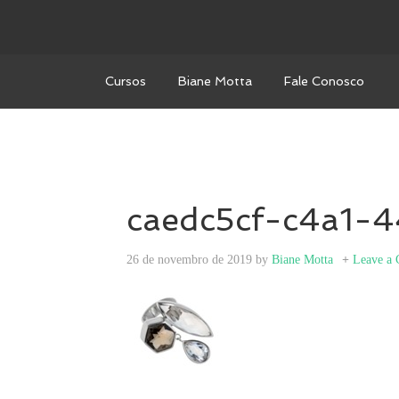
Cursos
Biane Motta
Fale Conosco
caedc5cf-c4a1-
26 de novembro de 2019
by
Biane Motta
Leave a